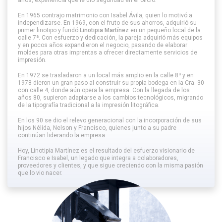
En 1965 contrajo matrimonio con Isabel Ávila, quien lo motivó a
independizarse. En 1969, con el fruto de sus ahorros, adquirió su
primer linotipo y fundó
Linotipia Martínez
en un pequeño local de la
calle 7ª. Con esfuerzo y dedicación, la pareja adquirió más equipos
y en pocos años expandieron el negocio, pasando de elaborar
moldes para otras imprentas a ofrecer directamente servicios de
impresión.
En 1972 se trasladaron a un local más amplio en la calle 8ª y en
1978 dieron un gran paso al construir su propia bodega en la Cra. 30
con calle 4, donde aún opera la empresa. Con la llegada de los
años 80, supieron adaptarse a los cambios tecnológicos, migrando
de la tipografía tradicional a la impresión litográfica.
En los 90 se dio el relevo generacional con la incorporación de sus
hijos Nélida, Nelson y Francisco, quienes junto a su padre
continúan liderando la empresa.
Hoy, Linotipia Martínez es el resultado del esfuerzo visionario de
Francisco e Isabel, un legado que integra a colaboradores,
proveedores y clientes, y que sigue creciendo con la misma pasión
que lo vio nacer.