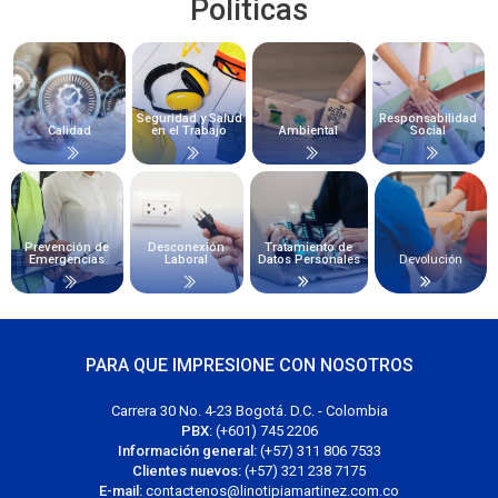
Políticas
Seguridad y Salud
Responsabilidad
Calidad
en el Trabajo
Ambiental
Social
Prevención de
Desconexión
Tratamiento de
Emergencias
Laboral
Datos Personales
Devolución
PARA QUE IMPRESIONE CON NOSOTROS
Carrera 30 No. 4-23 Bogotá. D.C. - Colombia
PBX:
(+601) 745 2206
Información general:
(+57) 311 806 7533
Clientes nuevos:
(+57) 321 238 7175
E-mail:
contactenos@linotipiamartinez.com.co